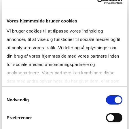
Vores hjemmeside bruger cookies
Vi bruger cookies til at tilpasse vores indhold og
annoncer, til at vise dig funktioner til sociale medier og til
at analysere vores trafik. Vi deler også oplysninger om
din brug af vores hjemmeside med vores partnere inden
for sociale medier, annonceringspartnere og
analysepartnere. Vores partnere kan kombinere disse
data med andre oplysninger, du har givet dem, eller som
de har indsamlet fra din brug af deres tjenester.
Samtykkevalg
Nødvendig
Fravælger du en eller flere cookies, vil nogle funktioner
på hjemmesiden ikke fungere korrekt.
Præferencer