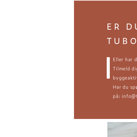
ER D
TUB
Eller har 
Tilmeld d
byggeakti
Har du sp
på: info@