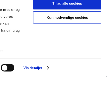
Tillad alle cookies
ale medier og
ed vores
Kun nødvendige cookies
re kan
fra din brug
kt.
DOWNLOAD BROCHURE
BYGGEAKTIVITET
DANICA EJENDOMME
s.
Vis detaljer
IV OG COOKIES
PERSONDATAPOLITIK
DISCLAIMER