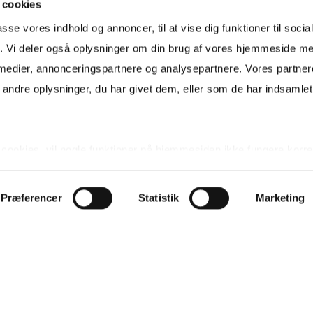
 cookies
passe vores indhold og annoncer, til at vise dig funktioner til soci
fik. Vi deler også oplysninger om din brug af vores hjemmeside m
G
SALG
 medier, annonceringspartnere og analysepartnere. Vores partne
THUS 3
KYSTHUS 3
ndre oplysninger, du har givet dem, eller som de har indsamlet 
olig Hellerup
Marco Ejendomsmægler
up@lokalbolig.dk
marco@marco-ejm.dk
e cookies, vil nogle funktioner på hjemmesiden ikke fungere korre
 62 66 00
Maco K. Jønsson
+45 53 83 00 07
re dine cookie præferencer på vores side om
Privatliv og Cookie
Præferencer
Statistik
Marketing
PRIVATL