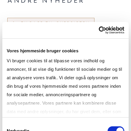
TILBAGE TIL OVERSIGTEN
23. november 2022
Vores hjemmeside bruger cookies
TO KYSTHUSE TAGET I BRUG OG
Vi bruger cookies til at tilpasse vores indhold og
ET TREDJE PÅ VEJ
annoncer, til at vise dig funktioner til sociale medier og til
at analysere vores trafik. Vi deler også oplysninger om
I lidt mere end et år har Tuborg Strandeng dannet
din brug af vores hjemmeside med vores partnere inden
ramme for menneskers liv og hverdag. I
for sociale medier, annonceringspartnere og
september 2021 flyttede de første lejere ind i
analysepartnere. Vores partnere kan kombinere disse
Bakkedraget, og siden da er antallet af beboere
data med andre oplysninger, du har givet dem, eller som
på Tuborg Strandeng vokset yderligere. For i
de har indsamlet fra din brug af deres tjenester.
sommeren 2022 begyndte ejerne at flytte ind i
Samtykkevalg
Kysthus 1 og 2, og der er nu kun få ledige
Nødvendig