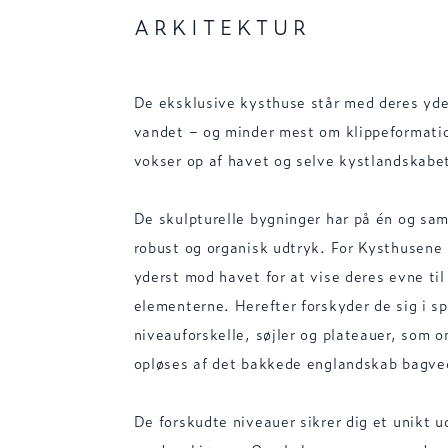
ARKITEKTUR
De eksklusive kysthuse står med deres yder
vandet – og minder mest om klippeformatio
vokser op af havet og selve kystlandskabe
De skulpturelle bygninger har på én og sa
robust og organisk udtryk. For Kysthusene 
yderst mod havet for at vise deres evne ti
elementerne. Herefter forskyder de sig i 
niveauforskelle, søjler og plateauer, som 
opløses af det bakkede englandskab bagve
De forskudte niveauer sikrer dig et unikt ud