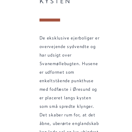
KYSTEN
De eksklusive ejerboliger er
overvejende sydvendte og
har udsigt over
Svanemøllebugten. Husene
er udformet som
enkeltstående punkthuse
med fodfæste i Øresund og
er placeret langs kysten
som små spredte klynger.
Det skaber rum for, at det
åbne, uberørte englandskab
kan lade sol og lys uhindret