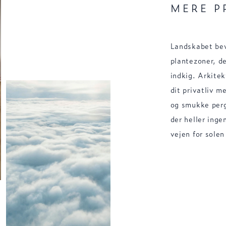
MERE P
Landskabet bev
plantezoner, d
indkig. Arkite
dit privatliv m
og smukke perg
der heller inge
vejen for solen 