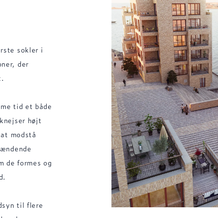
ste sokler i
ner, der
t.
mme tid et både
knejser højt
l at modstå
spændende
om de formes og
d.
syn til flere