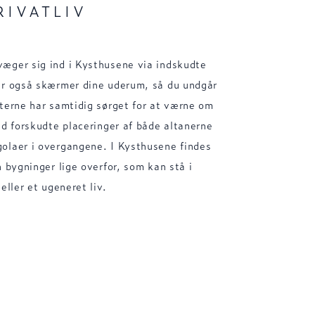
RIVATLIV
æger sig ind i Kysthusene via indskudte
er også skærmer dine uderum, så du undgår
kterne har samtidig sørget for at værne om
ed forskudte placeringer af både altanerne
olaer i overgangene. I Kysthusene findes
n bygninger lige overfor, som kan stå i
eller et ugeneret liv.